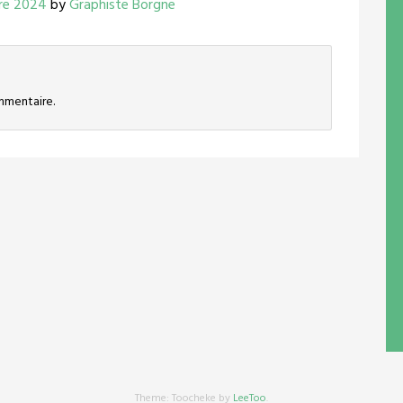
re 2024
by
Graphiste Borgne
mmentaire.
Theme: Toocheke by
LeeToo
.