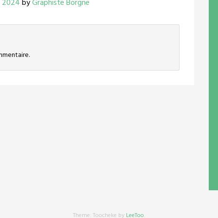
l 2024
by
Graphiste Borgne
mmentaire.
Theme: Toocheke by
LeeToo
.